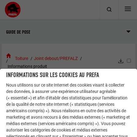
GUIDE DE POSE
Toiture
Joint debout/PREFALZ
Informations produit
INFORMATIONS SUR LES COOKIES AU PREFA
Nous utilisons sur ce site Internet des cookies visant à collecter
JOINT DEBOUT / PREFALZ
des données, à assurer une expérience utilisateur agréable
INFORMATIONS PRODUIT
(« essentiel ») et afin d'établir des statistiques pour l'amélioration
de la qualité de notre site Internet (« statistiques (services
américains compris) »). Nous réalisons en outre des activités de
Matériau et propriétés du
marketing et avons recours à des médias externes (« marketing et
matériau
médias externes (services américains compris) »). Vous pouvez
autoriser les catégories de cookies et médias externes
sélectionnés en cliquant sur « Enregistrer » ou bien accepter tous