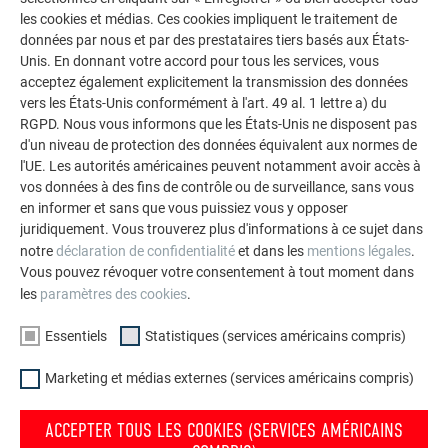
les cookies et médias. Ces cookies impliquent le traitement de
données par nous et par des prestataires tiers basés aux États-
Marquage
Unis. En donnant votre accord pour tous les services, vous
acceptez également explicitement la transmission des données
vers les États-Unis conformément à l'art. 49 al. 1 lettre a) du
RGPD. Nous vous informons que les États-Unis ne disposent pas
d'un niveau de protection des données équivalent aux normes de
RETOUR
SUIVANT
l'UE. Les autorités américaines peuvent notamment avoir accès à
vos données à des fins de contrôle ou de surveillance, sans vous
en informer et sans que vous puissiez vous y opposer
juridiquement. Vous trouverez plus d'informations à ce sujet dans
notre
déclaration de confidentialité
et dans les
mentions légales
.
L’ENTREPRISE FAMILIALE | PREFA
NOUS VOUS OFFRONS NOTRE AIDE
Vous pouvez révoquer votre consentement à tout moment dans
les
paramètres des cookies
.
À propos de nous
Trouver un artisan près de
chez vous
Durabilité
Essentiels
Statistiques (services américains compris)
Questions & Réponses
Offres d’emploi
Marketing et médias externes (services américains compris)
Commander des prospectus
Presse
Contact
Conformité
ACCEPTER TOUS LES COOKIES (SERVICES AMÉRICAINS