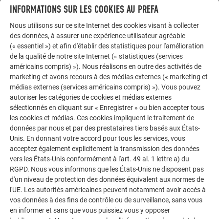
expertise. Tous les travaux doivent donc être exclusivement
INFORMATIONS SUR LES COOKIES AU PREFA
effectués par des professionnels qualifiés et agréés.
Nous utilisons sur ce site Internet des cookies visant à collecter
des données, à assurer une expérience utilisateur agréable
Lisez attentivement les présentes instructions de pose avant
(« essentiel ») et afin d'établir des statistiques pour l'amélioration
d’installer, de mettre en service ou d’entretenir l’installation
de la qualité de notre site Internet (« statistiques (services
photovoltaïque.
américains compris) »). Nous réalisons en outre des activités de
marketing et avons recours à des médias externes (« marketing et
Le non-respect des consignes de sécurité et des règles de
médias externes (services américains compris) »). Vous pouvez
prévention des accidents peut entraîner des blessures
autoriser les catégories de cookies et médias externes
corporelles et des dommages matériels. Éloignez les
sélectionnés en cliquant sur « Enregistrer » ou bien accepter tous
enfants et les personnes vulnérables !
les cookies et médias. Ces cookies impliquent le traitement de
données par nous et par des prestataires tiers basés aux États-
Les instructions de pose reflètent l’état actuel de la
Unis. En donnant votre accord pour tous les services, vous
technique et du développement du produit au moment de la
acceptez également explicitement la transmission des données
publication, et font l’objet de modifications régulières. Ne
vers les États-Unis conformément à l'art. 49 al. 1 lettre a) du
tenez compte que de l’état actualisé du document.
RGPD. Nous vous informons que les États-Unis ne disposent pas
d'un niveau de protection des données équivalent aux normes de
L’entreprise spécialisée et l’exploitant de l’installation
l'UE. Les autorités américaines peuvent notamment avoir accès à
photovoltaïque sont responsables du respect et de la
vos données à des fins de contrôle ou de surveillance, sans vous
surveillance de toutes les réglementations légales, normes,
en informer et sans que vous puissiez vous y opposer