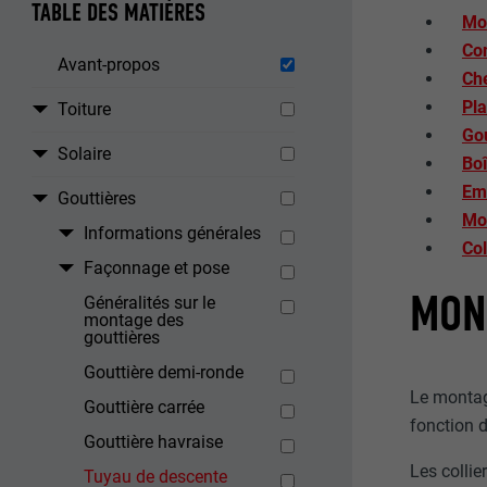
TABLE DES MATIÈRES
Mon
Con
Avant-propos
Che
Pl
Toiture
Gou
Solaire
Boî
Em
Gouttières
Mo
Informations générales
Col
Façonnage et pose
MON
Généralités sur le
montage des
gouttières
Gouttière demi-ronde
Le montage
Gouttière carrée
fonction d
Gouttière havraise
Les collie
Tuyau de descente