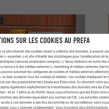
IONS SUR LES COOKIES AU PREFA
r ce site Internet des cookies visant à collecter des données, à assurer u
le (« essentiel ») et afin d'établir des statistiques pour l'amélioration de la
statistiques (services américains compris) »). Nous réalisons en outre des a
ns recours à des médias externes (« marketing et médias externes (servi
 pouvez autoriser les catégories de cookies et médias externes sélection
 » ou bien accepter tous les cookies et médias. Ces cookies impliquent le 
et par des prestataires tiers basés aux États-Unis. En donnant votre acc
cceptez également explicitement la transmission des données vers les Éta
art. 49 al. 1 lettre a) du RGPD. Nous vous informons que les États-Unis 
rotection des données équivalent aux normes de l'UE. Les autorités améri
accès à vos données à des fins de contrôle ou de surveillance, sans vous
erminez et marquez l’emplacement de la console pour collier. Veil
issiez vous y opposer juridiquement. Vous trouverez plus d'informations 