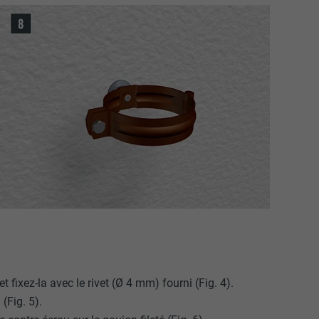
nées
rnet.
net.
t fixez-la avec le rivet (Ø 4 mm) fourni (Fig. 4).
de cookies. Ne
(Fig. 5).
re « Suivez-