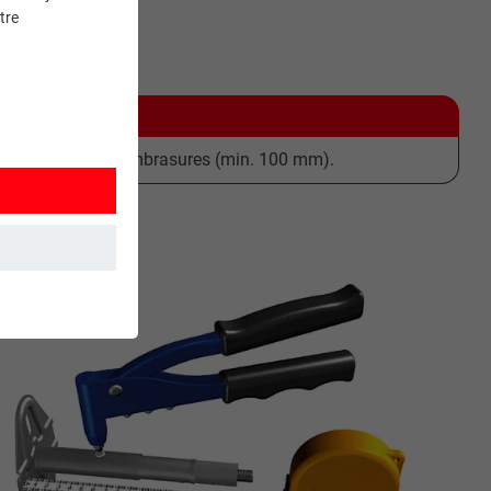
tre
 porteurs et aux embrasures (min. 100 mm).
et. Ils
mment le site