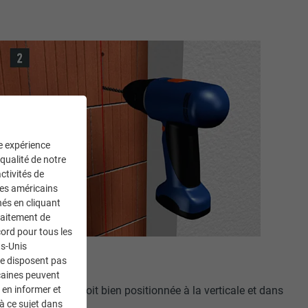
ne expérience
 qualité de notre
ctivités de
ces américains
nés en cliquant
traitement de
ord pour tous les
ts-Unis
ne disposent pas
caines peuvent
 en informer et
lez à ce qu’elle soit bien positionnée à la verticale et dans
à ce sujet dans