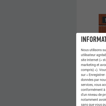
INFORMAT
Nous utilisons su
utilisateur agréab
site Internet (« 
marketing et avo
compris) »). Vous
sur « Enregistrer
données par nous 
services, vous a
conformément à l'
d'un niveau de p
notamment avoir 
Dét
sans que vous pu