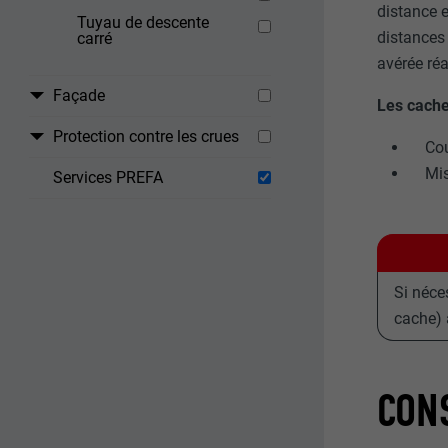
distance e
Tuyau de descente
distances
carré
avérée réa
Façade
Les cache
Protection contre les crues
Cou
Mis
Services PREFA
Si néce
cache) 
CONS