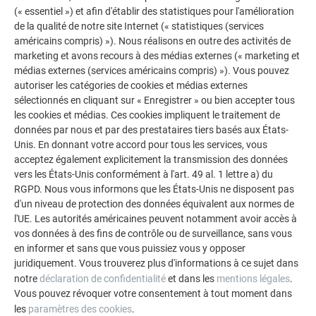
Remarques relatives à la
(« essentiel ») et afin d'établir des statistiques pour l'amélioration
statique et à la sous-
de la qualité de notre site Internet (« statistiques (services
construction
américains compris) »). Nous réalisons en outre des activités de
marketing et avons recours à des médias externes (« marketing et
médias externes (services américains compris) »). Vous pouvez
autoriser les catégories de cookies et médias externes
Comportement au feu
sélectionnés en cliquant sur « Enregistrer » ou bien accepter tous
les cookies et médias. Ces cookies impliquent le traitement de
données par nous et par des prestataires tiers basés aux États-
Unis. En donnant votre accord pour tous les services, vous
acceptez également explicitement la transmission des données
Stockage et transport
vers les États-Unis conformément à l'art. 49 al. 1 lettre a) du
RGPD. Nous vous informons que les États-Unis ne disposent pas
d'un niveau de protection des données équivalent aux normes de
l'UE. Les autorités américaines peuvent notamment avoir accès à
vos données à des fins de contrôle ou de surveillance, sans vous
Manipulation
en informer et sans que vous puissiez vous y opposer
juridiquement. Vous trouverez plus d'informations à ce sujet dans
notre
déclaration de confidentialité
et dans les
mentions légales
.
Vous pouvez révoquer votre consentement à tout moment dans
les
paramètres des cookies
.