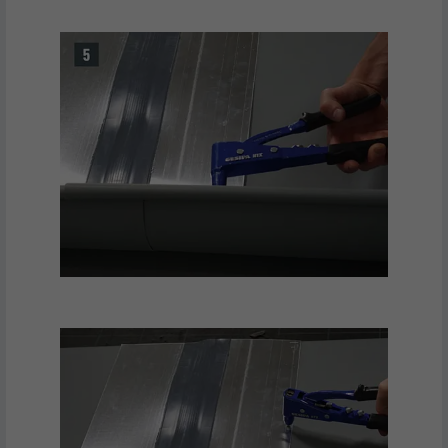
d'annonceurs tiers.
NOM
fr
FOURNISSEUR
Facebook
EXPIRATION
3 mois
Est utilisé par Facebook pour afficher
une série de produits publicitaires, par
UTILITÉ
exemple des offres en temps réel
d'annonceurs tiers.
NOM
IDE
FOURNISSEUR
doubleclick.net
EXPIRATION
1 an