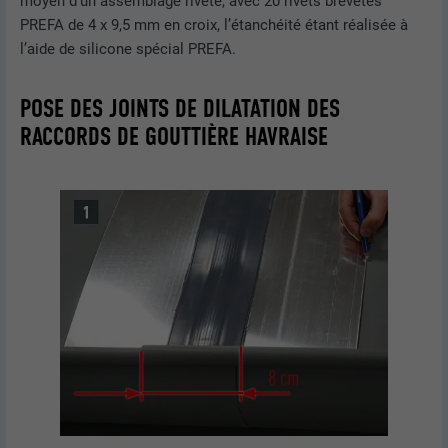
moyen d’un assemblage riveté, avec 20 rivets brevetés
PREFA de 4 x 9,5 mm en croix, l’étanchéité étant réalisée à
Utilisé par le service de réseau social
l’aide de silicone spécial PREFA.
UTILITÉ
LinkedIn pour suivre l'utilisation de
services intégrés.
POSE DES JOINTS DE DILATATION DES
RACCORDS DE GOUTTIÈRE HAVRAISE
NOM
bscookie
FOURNISSEUR
LinkedIn
EXPIRATION
2 ans
Utilisé par le service de réseau social
UTILITÉ
LinkedIn pour suivre l'utilisation de
services intégrés
NOM
UserMatchHistory
FOURNISSEUR
LinkedIn