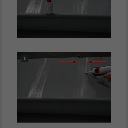
NOM
lissc
FOURNISSEUR
LinkedIn
EXPIRATION
1 an
Est utilisé pour garantir que le même
UTILITÉ
attribut SameSite est disponible pour
tous les cookies dans ce navigateur
NOM
_fbp
FOURNISSEUR
Facebook
EXPIRATION
3 mois
Est utilisé par Facebook pour afficher
une série de produits publicitaires, par
UTILITÉ
exemple des offres en temps réel