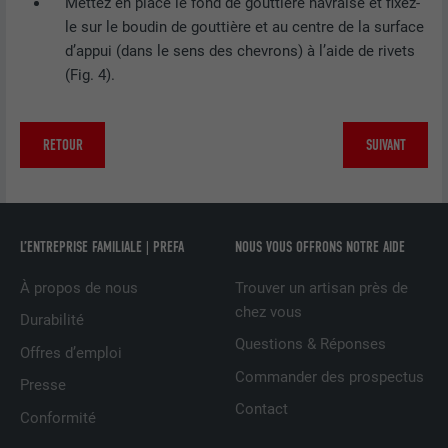
EXPIRATION
1 an
Mettez en place le fond de gouttière havraise et fixez-
le sur le boudin de gouttière et au centre de la surface
Ce cookie comprend un identifiant
d’appui (dans le sens des chevrons) à l’aide de rivets
unique universel (UUID) permettant de
(Fig. 4).
UTILITÉ
grouper les actions effectuées sur
plusieurs pages lorsque l'utilisateur ne
peut pas être identifié clairement.
RETOUR
SUIVANT
NOM
li_gc
FOURNISSEUR
LinkedIn
L’ENTREPRISE FAMILIALE | PREFA
NOUS VOUS OFFRONS NOTRE AIDE
À propos de nous
Trouver un artisan près de
EXPIRATION
2 ans
chez vous
Durabilité
Sert à enregistrer l'autorisation de
Questions & Réponses
Offres d’emploi
UTILITÉ
l'utilisateur à utiliser des cookies pour
Commander des prospectus
des fonctions non essentielles.
Presse
Contact
Conformité