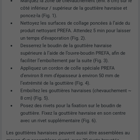
Marquez la zone de chevauchement (env. 8 cm) sur le
Enregistre la langue choisie par
UTILITÉ
côté inférieur / supérieur de la gouttière havraise et
NOM
_gaexp
l'utilisateur pour un site Internet.
poncez-la (Fig. 1).
FOURNISSEUR
Google Optimize
Nettoyez les surfaces de collage poncées à l’aide du
produit nettoyant PREFA. Attendez 5 min pour laisser
NOM
lang
EXPIRATION
90 jours
un temps d’évaporation (Fig. 2).
Desserrez le boudin de la gouttière havraise
FOURNISSEUR
LinkedIn
Est placé afin de tester si le navigateur
supérieure à l’aide de l’ouvre-boudin PREFA, afin de
UTILITÉ
autorise l'utilisation de cookies. Ne
faciliter l’emboîtement par la suite (Fig. 3).
EXPIRATION
Session
contient aucun élément d'identification.
Appliquez un cordon de colle spéciale PREFA
Utilisé par LinkedIn lorsqu'un site
d’environ 8 mm d’épaisseur à environ 50 mm de
UTILITÉ
Internet contient une fenêtre « Suivez-
l’extrémité de la gouttière (Fig. 4).
nous » intégrée.
Emboîtez les gouttières havraises (chevauchement ~
8 cm) (Fig. 5).
Posez des rivets pour la fixation sur le boudin de
NOM
bcookie
gouttière. Fixez la gouttière havraise en son centre
avec un rivet supplémentaire (Fig. 6).
FOURNISSEUR
LinkedIn
Les gouttières havraises peuvent aussi être assemblées au
EXPIRATION
2 ans