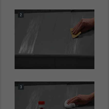
EXPIRATION
29 jours
Est utilisé pour suivre l'utilisateur sur
plusieurs sites Internet afin d'afficher de
UTILITÉ
la publicité adaptée aux préférences de
l'utilisateur.
NOM
lidc
FOURNISSEUR
LinkedIn
EXPIRATION
1 jour
Utilisé par le service de réseau social
UTILITÉ
LinkedIn pour suivre l'utilisation de
services intégrés