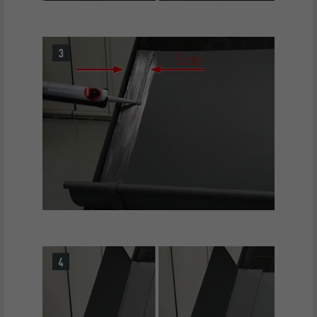
UTILITÉ
suivi se basant sur une localisation GPS
géographique.
NOM
VISITOR_INFO1_LIVE
FOURNISSEUR
YouTube
EXPIRATION
179 jours
UTILITÉ
Mesure de la bande passante YouTube
NOM
YSC
FOURNISSEUR
YouTube
EXPIRATION
Session
Utilisé par YouTube (Google) pour