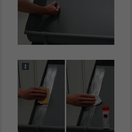
UTILITÉ
Cookie identificateur de navigateur
NOM
li_sugr
FOURNISSEUR
LinkedIn
EXPIRATION
3 mois
UTILITÉ
Cookie identificateur de navigateur
NOM
GPS
FOURNISSEUR
YouTube
EXPIRATION
1 jour
Enregistre un identifiant unique sur les
appareils mobiles afin de permettre un