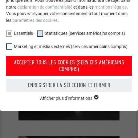
juridiquement. Vous trouverez plus d'informations à ce sujet dans
notre
déclaration de confidentialité
et dans les
mentions légales
.
Vous pouvez révoquer votre consentement à tout moment dans
les
paramètres des cookies
.
Essentiels
Statistiques (services américains compris)
Marketing et médias externes (services américains compris)
ACCEPTER TOUS LES COOKIES (SERVICES AMÉRICAINS
COMPRIS)
ENREGISTRER LA SÉLECTION ET FERMER
Afficher plus d'informations
ESSENTIELS
Les cookies du groupe « Essentiels » sont nécessaires aux
fonctions de base du site Internet. Ils garantissent que le site
Internet fonctionne correctement.
Afficher les informations relatives aux cookies
NOM
PHPSESSID