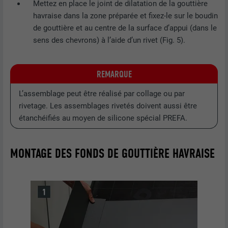
Mettez en place le joint de dilatation de la gouttière
havraise dans la zone préparée et fixez-le sur le boudin
de gouttière et au centre de la surface d’appui (dans le
NOM
__cfduid
sens des chevrons) à l’aide d’un rivet (Fig. 5).
FOURNISSEUR
Adsymptotic.com
REMARQUE
EXPIRATION
1 mois
L’assemblage peut être réalisé par collage ou par
Cookie utilisé pour identifier des clients
rivetage. Les assemblages rivetés doivent aussi être
différents derrière une même adresse IP
UTILITÉ
étanchéifiés au moyen de silicone spécial PREFA.
et appliquer des paramètres de sécurité
en fonction des clients.
MONTAGE DES FONDS DE GOUTTIÈRE HAVRAISE
NOM
U
FOURNISSEUR
Adsymptotic.com
EXPIRATION
3 mois