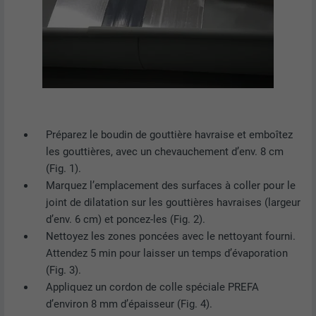
Utilisé par Google DoubleClick pour
enregistrer et signaler les actions d'un
utilisateur sur le site Internet après
l'affichage d'une annonce du
UTILITÉ
fournisseur ou après que l'utilisateur a
cliqué sur une annonce du fournisseur,
avec pour objectif de mesurer l'efficacité
Préparez le boudin de gouttière havraise et emboîtez
d'une publicité et d'afficher des
les gouttières, avec un chevauchement d’env. 8 cm
publicités plus ciblées pour l'utilisateur.
(Fig. 1).
Marquez l’emplacement des surfaces à coller pour le
NOM
_pin_unauth
joint de dilatation sur les gouttières havraises (largeur
d’env. 6 cm) et poncez-les (Fig. 2).
FOURNISSEUR
Pinterest
Nettoyez les zones poncées avec le nettoyant fourni.
Attendez 5 min pour laisser un temps d’évaporation
EXPIRATION
1 an
(Fig. 3).
Appliquez un cordon de colle spéciale PREFA
Est utilisé par Pinterest pour suivre
UTILITÉ
d’environ 8 mm d’épaisseur (Fig. 4).
l'utilisation des services.