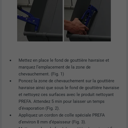
UTILITÉ
enregistrer les paramètres utilisateur et
à d'autres fins non précisées
NOM
_gcl_au
FOURNISSEUR
Google AdSense
EXPIRATION
3 mois
Mettez en place le fond de gouttière havraise et
marquez l’emplacement de la zone de
Utilisé par Google AdSense pour tester
chevauchement. (Fig. 1)
UTILITÉ
l'efficacité de la publicité sur les sites
Poncez la zone de chevauchement sur la gouttière
Internet qui utilisent ses services.
havraise ainsi que sous le fond de gouttière havraise
et nettoyez ces surfaces avec le produit nettoyant
PREFA. Attendez 5 min pour laisser un temps
NOM
_pinterest_ct_ua
d’évaporation (Fig. 2).
Appliquez un cordon de colle spéciale PREFA
FOURNISSEUR
Pinterest
d’environ 8 mm d’épaisseur (Fig. 3).