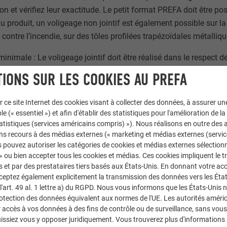
on et vérifiez leur exactitude. Le petit format PREFA doit être 
u produit, un voligeage non jointif est également possible sur l
 contre l’incendie, sur des tôles profilées trapézoïdales métalliqu
inimale : Le voligeage jointif doit être réalisé dans le respec
nt différer et doivent être prises en compte.
IONS SUR LES COOKIES AU PREFA
geur de volige : 80–160 mm
r ce site Internet des cookies visant à collecter des données, à assurer u
isseur de volige : min. 24 mm (min. 22 mm à l’état sec)
le (« essentiel ») et afin d'établir des statistiques pour l'amélioration de la
idité du bois : max. 20 %
statistiques (services américains compris) »). Nous réalisons en outre des a
ns recours à des médias externes (« marketing et médias externes (servi
dérivés du bois
 pouvez autoriser les catégories de cookies et médias externes sélection
 » ou bien accepter tous les cookies et médias. Ces cookies impliquent le 
port de pose pour les revêtements de façade PREFA est constitué
et par des prestataires tiers basés aux États-Unis. En donnant votre acc
ou le distributeur des panneaux dérivés du bois pour déterminer l
cceptez également explicitement la transmission des données vers les Éta
ion prévue comme support pour les façades ventilées.
art. 49 al. 1 lettre a) du RGPD. Nous vous informons que les États-Unis 
rotection des données équivalent aux normes de l'UE. Les autorités améri
accès à vos données à des fins de contrôle ou de surveillance, sans vous
issiez vous y opposer juridiquement. Vous trouverez plus d'informations 