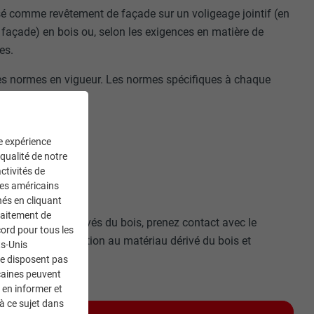
posé comme revêtement de façade sur un voligeage jointif (en
a façade) en bois ou, selon les exigences en matière de
es.
t des normes en vigueur. Les normes spécifiques à chaque
ne expérience
 qualité de notre
ctivités de
ces américains
nés en cliquant
traitement de
 de panneaux dérivés du bois, prenez contact avec le
ord pour tous les
’épaisseur, la fixation au matériau dérivé du bois et
ts-Unis
ne disposent pas
caines peuvent
 en informer et
à ce sujet dans