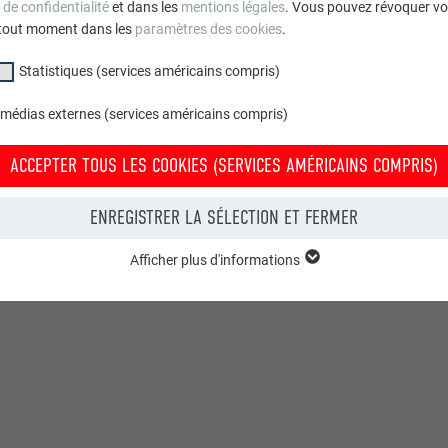
REMARQUE
 de confidentialité
et dans les
mentions légales
. Vous pouvez révoquer vo
tout moment dans les
paramètres des cookies
.
éconseille l’utilisation de panneaux OSB comme sous construct
de séparation.
Statistiques (services américains compris)
 médias externes (services américains compris)
ACCEPTER TOUS LES COOKIES (SERVICES AMÉRICAINS COMPRIS)
ENREGISTRER LA SÉLECTION ET FERMER
Afficher plus d'informations
groupe « Essentiels » sont nécessaires aux fonctions de base du site Intern
e le site Internet fonctionne correctement.
Afficher les informations relatives aux cookies
PHPSESSID
(SERVICES AMÉRICAINS COMPRIS)
UR
PHP
tatistiques (services américains compris) » nous aident à comprendre co
lisé. Nous collectons des informations pour améliorer l'expérience utilisateu
Session