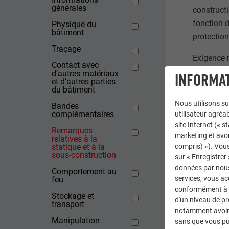
générales
constructi
fonction d
Physique du
bâtiment
protection
Traçage
Exigence m
Contact avec
pays peuve
d’autres matériaux
INFORMAT
et d’autres parties
du bâtiment
Lar
Nous utilisons su
Épa
Bandes
complémentaires
utilisateur agréab
Hum
site Internet (« 
Remarques
marketing et avo
relatives à la
Panneaux 
statique et à la
compris) »). Vous
sous-construction
sur « Enregistrer
Si le sup
données par nous 
Comportement au
fabricant 
services, vous a
feu
l’utilisat
conformément à l'
Stockage et
d'un niveau de p
transport
notamment avoir 
Manipulation
sans que vous pu