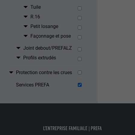
Internet.
Tuile
R.16
NOM
UTILITÉ
Petit losange
MARKETING ET 
FOURNISSE
Façonnage et pose
Les cookies « M
annonceurs (pres
EXPIRATION
Joint debout/PREFALZ
visiteurs à tra
NOM
plateformes vid
Profils extrudés
UTILITÉ
FOURNISSE
NOM
Protection contre les crues
EXPIRATION
FOURNISSE
Services PREFA
NOM
EXPIRATION
FOURNISSE
UTILITÉ
EXPIRATION
UTILITÉ
UTILITÉ
L’ENTREPRISE FAMILIALE | PREFA