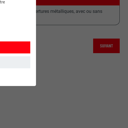
tre
ion pour les couvertures métalliques, avec ou sans
SUIVANT
et. Ils
mment le site
r sur le site