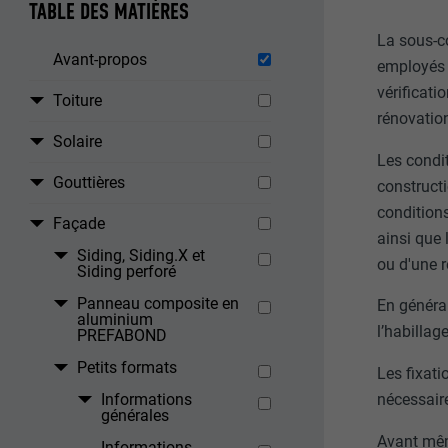
TABLE DES MATIÈRES
La sous-co
Avant-propos
employés p
vérificati
Toiture
rénovatio
Solaire
Les condi
Gouttières
constructi
conditions
Façade
ainsi que 
Siding, Siding.X et
ou d'une 
Siding perforé
Panneau composite en
En général
aluminium
l’habillag
PREFABOND
Petits formats
Les fixati
Informations
nécessaire
générales
Avant mêm
Informations