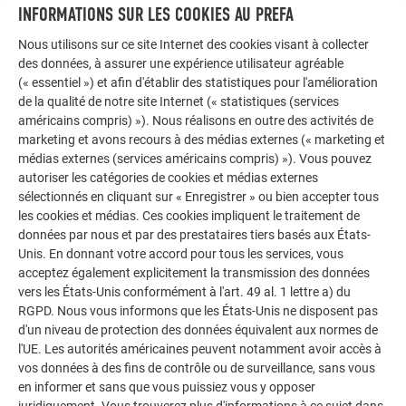
INFORMATIONS SUR LES COOKIES AU PREFA
Traçage
Nous utilisons sur ce site Internet des cookies visant à collecter
des données, à assurer une expérience utilisateur agréable
(« essentiel ») et afin d'établir des statistiques pour l'amélioration
de la qualité de notre site Internet (« statistiques (services
américains compris) »). Nous réalisons en outre des activités de
Intervalles (cotes de
marketing et avons recours à des médias externes (« marketing et
traçage)
médias externes (services américains compris) »). Vous pouvez
autoriser les catégories de cookies et médias externes
sélectionnés en cliquant sur « Enregistrer » ou bien accepter tous
les cookies et médias. Ces cookies impliquent le traitement de
Sens de couverture, fixation
données par nous et par des prestataires tiers basés aux États-
et pose
Unis. En donnant votre accord pour tous les services, vous
acceptez également explicitement la transmission des données
vers les États-Unis conformément à l'art. 49 al. 1 lettre a) du
RGPD. Nous vous informons que les États-Unis ne disposent pas
d'un niveau de protection des données équivalent aux normes de
Remplacement d’un losange
l'UE. Les autorités américaines peuvent notamment avoir accès à
de façade 44 × 44
vos données à des fins de contrôle ou de surveillance, sans vous
en informer et sans que vous puissiez vous y opposer
juridiquement. Vous trouverez plus d'informations à ce sujet dans